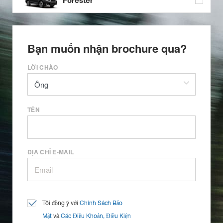
Forester
Bạn muốn nhận brochure qua?
LỜI CHÀO
TÊN
ĐỊA CHỈ E-MAIL
Tôi đồng ý với
Chính Sách Bảo
Mật
và
Các Điều Khoản, Điều Kiện