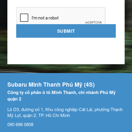
SUBMIT
Subaru Minh Thanh Phú Mỹ (4S)
Công ty cổ phần ô tô Minh Thanh, chi nhánh Phú Mỹ
quận 2
Lô D3, đường số 1, Khu công nghiệp Cát Lái, phường Thạnh
Mỹ Lợi, quận 2, TP. Hồ Chí Minh
090 696 0808