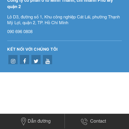
Công ty cổ phần ô tô Minh Thanh, chi nhánh Phú Mỹ
quận 2
Lô D3, đường số 1, Khu công nghiệp Cát Lái, phường Thạnh
Mỹ Lợi, quận 2, TP. Hồ Chí Minh
090 696 0808
KẾT NỐI VỚI CHÚNG TÔI
Dẫn đường
Contact